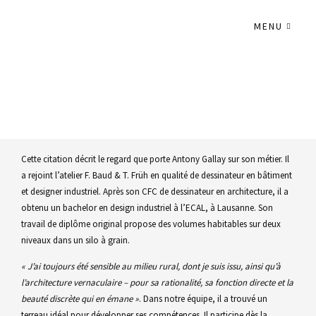
MENU
ANTONY GALLAY
« Je crois en une architecture qui fait avec, plutôt que contre – avec le
lieu, avec l’existant, avec les ressources. »
Cette citation décrit le regard que porte Antony Gallay sur son métier. Il
a rejoint l’atelier F. Baud & T. Früh en qualité de dessinateur en bâtiment
et designer industriel. Après son CFC de dessinateur en architecture, il a
obtenu un bachelor en design industriel à l’ECAL, à Lausanne. Son
travail de diplôme original propose des volumes habitables sur deux
niveaux dans un silo à grain.
« J’ai toujours été sensible au milieu rural, dont je suis issu, ainsi qu’à
l’architecture vernaculaire – pour sa rationalité, sa fonction directe et la
beauté discrète qui en émane »
. Dans notre équipe, il a trouvé un
terreau idéal pour développer ses compétences. Il participe dès la